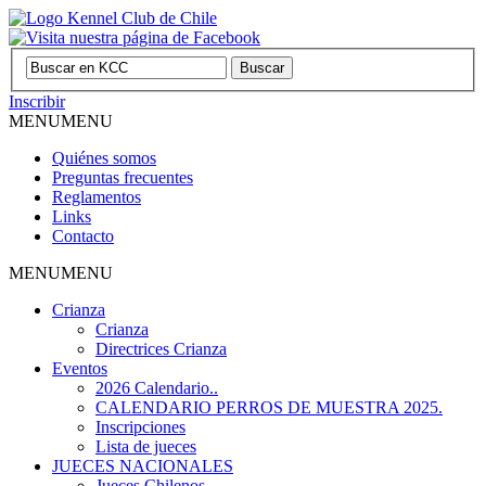
Inscribir
MENU
MENU
Quiénes somos
Preguntas frecuentes
Reglamentos
Links
Contacto
MENU
MENU
Crianza
Crianza
Directrices Crianza
Eventos
2026 Calendario..
CALENDARIO PERROS DE MUESTRA 2025.
Inscripciones
Lista de jueces
JUECES NACIONALES
Jueces Chilenos