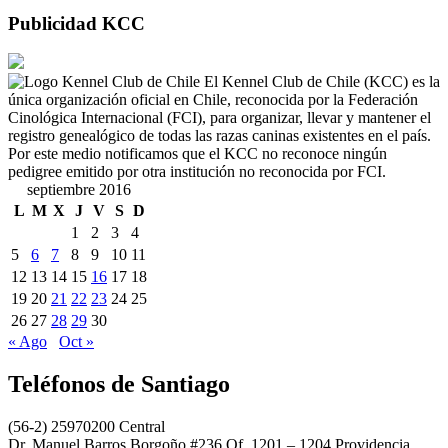
Publicidad KCC
El Kennel Club de Chile (KCC) es la
única organización oficial en Chile, reconocida por la Federación
Cinológica Internacional (FCI), para organizar, llevar y mantener el
registro genealógico de todas las razas caninas existentes en el país.
Por este medio notificamos que el KCC no reconoce ningún
pedigree emitido por otra institución no reconocida por FCI.
septiembre 2016
L
M
X
J
V
S
D
1
2
3
4
5
6
7
8
9
10
11
12
13
14
15
16
17
18
19
20
21
22
23
24
25
26
27
28
29
30
« Ago
Oct »
Teléfonos de Santiago
(56-2) 25970200 Central
Dr. Manuel Barros Borgoño #236 Of. 1201 – 1204 Providencia,