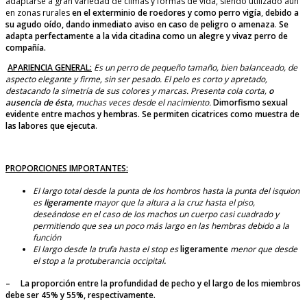
adaptarse a gran variedad de climas y formas de vida, siendo utilizado aún
en zonas rurales
en el exterminio de roedores y como perro vigía
,
debido a
su agudo oído, dando inmediato aviso en caso de peligro o amenaza
.
Se
adapta perfectamente a la vida citadina como un alegre y vivaz perro de
compañía.
APARIENCIA GENERAL:
Es un perro de pequeño tamaño, bien balanceado, de
aspecto elegante y firme, sin ser pesado. El pelo es corto y apretado,
destacando la simetría de sus colores y marcas. Presenta cola corta,
o
ausencia de ésta,
muchas veces desde el nacimiento.
Dimorfismo sexual
evidente entre machos y hembras. Se permiten cicatrices como muestra de
las labores que ejecuta
.
PROPORCIONES IMPORTANTES:
El largo total desde la punta de los hombros hasta la punta del isquion
es
ligeramente
mayor que la altura a la cruz hasta el piso,
deseándose en el caso de los machos un cuerpo casi cuadrado y
permitiendo que sea un poco más largo en las hembras debido a la
función
El largo desde la trufa hasta el stop es
ligeramente
menor que desde
el stop a la protuberancia occipital
.
– La proporción entre la profundidad de pecho y el largo de los miembros
debe ser 45% y 55%, respectivamente.