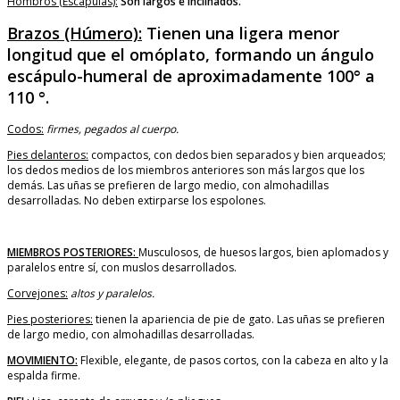
Hombros (Escápulas):
Son largos e inclinados.
Brazos (Húmero):
Tienen una ligera menor
longitud que el omóplato, formando un ángulo
escápulo-humeral de aproximadamente 100° a
110 °.
Codos:
firmes, pegados al cuerpo.
Pies delanteros:
compactos, con dedos bien separados y bien arqueados;
los dedos medios de los miembros anteriores son más largos que los
demás. Las uñas se prefieren de largo medio, con almohadillas
desarrolladas. No deben extirparse los espolones.
MIEMBROS POSTERIORES:
Musculosos, de huesos largos, bien aplomados y
paralelos entre sí, con muslos desarrollados.
Corvejones:
altos y paralelos.
Pies posteriores:
tienen la apariencia de pie de gato. Las uñas se prefieren
de largo medio, con almohadillas desarrolladas.
MOVIMIENTO:
Flexible, elegante, de pasos cortos, con la cabeza en alto y la
espalda firme.