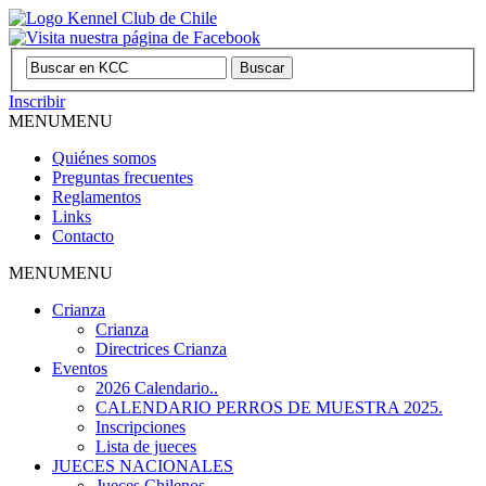
Inscribir
MENU
MENU
Quiénes somos
Preguntas frecuentes
Reglamentos
Links
Contacto
MENU
MENU
Crianza
Crianza
Directrices Crianza
Eventos
2026 Calendario..
CALENDARIO PERROS DE MUESTRA 2025.
Inscripciones
Lista de jueces
JUECES NACIONALES
Jueces Chilenos