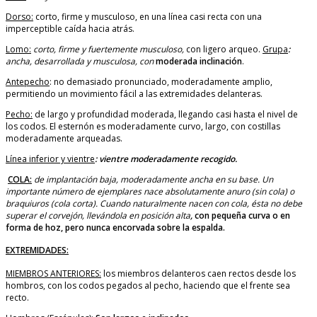
Dorso:
corto, firme y musculoso, en una línea casi recta con una
imperceptible caída hacia atrás.
Lomo:
corto, firme y fuertemente musculoso,
con ligero arqueo.
Grupa
:
ancha, desarrollada y musculosa, con
moderada inclinación
.
Antepecho
: no demasiado pronunciado, moderadamente amplio,
permitiendo un movimiento fácil a las extremidades delanteras.
Pecho:
de largo y profundidad moderada, llegando casi hasta el nivel de
los codos. El esternón es moderadamente curvo, largo, con costillas
moderadamente arqueadas.
Línea inferior y vientre
: vientre moderadamente recogido.
COLA:
de implantación baja, moderadamente ancha en su base. Un
importante número de ejemplares nace absolutamente anuro (sin cola) o
braquiuros (cola corta). Cuando naturalmente nacen con cola, ésta no debe
superar el corvejón, llevándola en posición alta
,
con pequeña curva o en
forma de hoz, pero nunca encorvada sobre la espalda.
EXTREMIDADES:
MIEMBROS ANTERIORES:
los miembros delanteros caen rectos desde los
hombros, con los codos pegados al pecho, haciendo que el frente sea
recto.