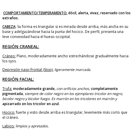
COMPORTAMIENTO/TEMPERAMENTO:
dócil, alerta, vivaz, reservado con los
extraños
.
CABEZA
:
Su forma es triangular si es mirada desde arriba, más ancha en su
base y adelgazándose hacia la punta del hocico. De perfil, presenta una
leve convexidad hacia el hueso occipital.
REGIÓN CRANEAL:
Cráneo:
Plano, moderadamente ancho estrechándose gradualmente hacia
los ojos.
Depresión naso-frontal (Stop):
ligeramente marcada.
REGIÓN FACIAL:
Trufa:
moderadamente grande
,
con orificios anchos,
completamente
pigmentada
, siempre de color negro en los ejemplares tricolor en negro,
bicolor negro y bicolor fuego. Es marrón en los tricolores en marrón y
apizarrado en los tricolor en azul
.
Hocico:
fuerte y visto desde arriba es triangular, levemente más corto que
el cráneo.
Labios:
limpios y apretados.