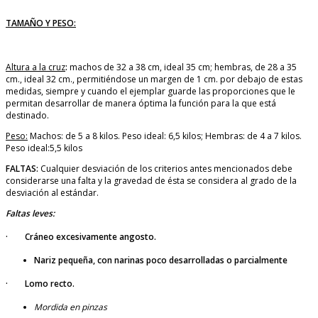
TAMAÑO Y PESO:
Altura a la cruz
:
machos de 32 a 38 cm, ideal 35 cm; hembras, de 28 a 35
cm., ideal 32 cm., permitiéndose un margen de 1 cm. por debajo de estas
medidas, siempre y cuando el ejemplar guarde las proporciones que le
permitan desarrollar de manera óptima la función para la que está
destinado.
Peso:
Machos: de 5 a 8 kilos. Peso ideal: 6,5 kilos; Hembras: de 4 a 7 kilos.
Peso ideal:5,5 kilos
FALTAS:
Cualquier desviación de los criterios antes mencionados debe
considerarse una falta y la gravedad de ésta se considera al grado de la
desviación al estándar.
Faltas leves:
· Cráneo excesivamente angosto.
Nariz pequeña, con narinas poco desarrolladas o parcialmente
· Lomo recto.
Mordida en pinzas