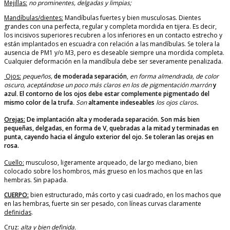
Mejillas:
no prominentes, delgadas y limpias;
Mandíbulas/dientes:
Mandíbulas fuertes y bien musculosas. Dientes
grandes con una perfecta, regular y completa mordida en tijera. Es decir,
los incisivos superiores recubren a los inferiores en un contacto estrecho y
están implantados en escuadra con relación a las mandíbulas. Se tolera la
ausencia de PM1 y/o M3, pero es deseable siempre una mordida completa.
Cualquier deformación en la mandíbula debe ser severamente penalizada.
Ojos:
pequeños,
de moderada separación
,
en forma almendrada, de color
oscuro, aceptándose un poco más claros en los de pigmentación marrón
y
azul
.
El contorno de los ojos debe estar complemente pigmentado del
mismo color de la trufa
. Son
altamente indeseables
los ojos claros
.
Orejas:
De implantación alta y moderada separación. Son más bien
pequeñas, delgadas, en forma de V, quebradas a la mitad y terminadas en
punta, cayendo hacia el ángulo exterior del ojo. Se toleran las orejas en
rosa.
Cuello:
musculoso, ligeramente arqueado, de largo mediano, bien
colocado sobre los hombros, más grueso en los machos que en las
hembras. Sin papada.
CUERPO:
bien estructurado, más corto y casi cuadrado, en los machos que
en las hembras, fuerte sin ser pesado, con líneas curvas claramente
definidas
.
Cruz:
alta y bien definida.