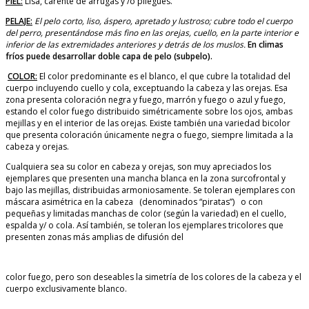
PIEL:
Lisa, carente de arrugas y /o pliegues.
PELAJE:
El pelo corto, liso, áspero, apretado y lustroso; cubre todo el cuerpo
del perro, presentándose más fino en las orejas, cuello, en la parte interior e
inferior de las extremidades anteriores y detrás de los muslos.
En climas
fríos puede desarrollar doble capa de pelo (subpelo).
COLOR:
El color predominante es el blanco, el que cubre la totalidad del
cuerpo incluyendo cuello y cola, exceptuando la cabeza y las orejas. Esa
zona presenta coloración negra y fuego, marrón y fuego o azul y fuego,
estando el color fuego distribuido simétricamente sobre los ojos, ambas
mejillas y en el interior de las orejas. Existe también una variedad bicolor
que presenta coloración únicamente negra o fuego, siempre limitada a la
cabeza y orejas.
Cualquiera sea su color en cabeza y orejas, son muy apreciados los
ejemplares que presenten una mancha blanca en la zona surcofrontal y
bajo las mejillas, distribuidas armoniosamente. Se toleran ejemplares con
máscara asimétrica en la cabeza (denominados “piratas”) o con
pequeñas y limitadas manchas de color (según la variedad) en el cuello,
espalda y/ o cola. Así también, se toleran los ejemplares tricolores que
presenten zonas más amplias de difusión del
color fuego, pero son deseables la simetría de los colores de la cabeza y el
cuerpo exclusivamente blanco.