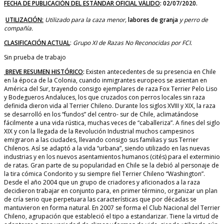
FECHA DE PUBLICACIÓN DEL ESTÁNDAR OFICIAL VÁLIDO
: 02/07/2020.
UTILIZACIÓN:
Utilizado para la caza menor,
labores de granja
y perro de
compañía.
CLASIFICACIÓN ACTUAL
:
Grupo XI de Razas No Reconocidas por FCI.
Sin prueba de trabajo
BREVE RESUMEN HISTÓRICO
:
Existen antecedentes de su presencia en Chile
en la época de la Colonia, cuando inmigrantes europeos se asientan en
América del Sur, trayendo consigo ejemplares de raza Fox Terrier Pelo Liso
y Bodegueros Andaluces, los que cruzados con perros locales sin raza
definida dieron vida al Terrier Chileno. Durante los siglos XVIII y XIX, la raza
se desarrolló en los “fundos” del centro- sur de Chile, aclimatándose
fácilmente a una vida rústica, muchas veces de “caballeriza”. A fines del siglo
XIX y con la llegada de la Revolución Industrial muchos campesinos
emigraron a las ciudades, llevando consigo sus familias y sus Terrier
Chilenos. Así se adaptó a la vida “urbana”, siendo utilizado en las nuevas
industrias y en los nuevos asentamientos humanos (cités) para el exterminio
de ratas. Gran parte de su popularidad en Chile se la debió al personaje de
la tira cómica Condorito y su siempre fiel Terrier Chileno “Washington”.
Desde el año 2004 que un grupo de criadores y aficionados a la raza
decidieron trabajar en conjunto para, en primer término, organizar un plan
de cría serio que perpetuara las características que por décadas se
mantuvieron en forma natural. En 2007 se forma el Club Nacional del Terrier
Chileno, agrupación que estableció el tipo a estandarizar. Tiene la virtud de