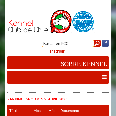
Inscribir
RANKING GROOMING ABRIL 2025.
Título
Mes
Año
Documento