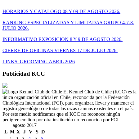
HORARIOS Y CATALOGO 08 Y 09 DE AGOSTO 2026.
RANKING ESPECIALIZADAS Y LIMITADAS GRUPO 4-7-8.
JULIO 2026.
INFORMATIVO EXPOSICION 8 Y 9 DE AGOSTO 2026.
CIERRE DE OFICINAS VIERNES 17 DE JULIO 2026.
LINKS: GROOMING ABRIL 2026
Publicidad KCC
El Kennel Club de Chile (KCC) es la
única organización oficial en Chile, reconocida por la Federación
Cinológica Internacional (FCI), para organizar, llevar y mantener el
registro genealógico de todas las razas caninas existentes en el país.
Por este medio notificamos que el KCC no reconoce ningún
pedigree emitido por otra institución no reconocida por FCI.
agosto 2017
L
M
X
J
V
S
D
1
2
3
4
5
6