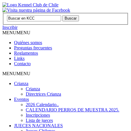
Inscribir
MENU
MENU
Quiénes somos
Preguntas frecuentes
Reglamentos
Links
Contacto
MENU
MENU
Crianza
Crianza
Directrices Crianza
Eventos
2026 Calendario..
CALENDARIO PERROS DE MUESTRA 2025.
Inscripciones
Lista de jueces
JUECES NACIONALES
Jueces Chilenos