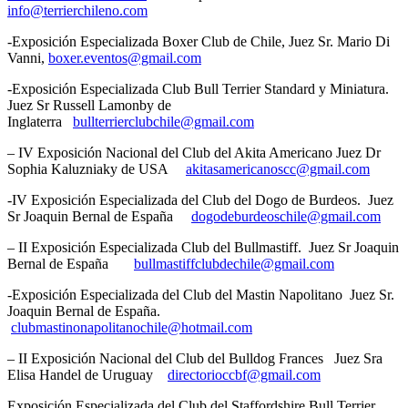
info@terrierchileno.com
-Exposición Especializada Boxer Club de Chile, Juez Sr. Mario Di
Vanni,
boxer.eventos@gmail.com
-Exposición Especializada Club Bull Terrier Standard y Miniatura.
Juez Sr Russell Lamonby de
Inglaterra
bullterrierclubchile@gmail.com
– IV Exposición Nacional del Club del Akita Americano Juez Dr
Sophia Kaluzniaky de USA
akitasamericanoscc@gmail.com
-IV Exposición Especializada del Club del Dogo de Burdeos. Juez
Sr Joaquin Bernal de España
dogodeburdeoschile@gmail.com
– II Exposición Especializada Club del Bullmastiff. Juez Sr Joaquin
Bernal de España
bullmastiffclubdechile@gmail.com
-Exposición Especializada del Club del Mastin Napolitano Juez Sr.
Joaquin Bernal de España.
clubmastinonapolitanochile@hotmail.com
– II Exposición Nacional del Club del Bulldog Frances Juez Sra
Elisa Handel de Uruguay
directorioccbf@gmail.com
Exposición Especializada del Club del Staffordshire Bull Terrier