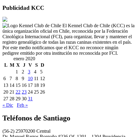
Publicidad KCC
El Kennel Club de Chile (KCC) es la
única organización oficial en Chile, reconocida por la Federación
Cinológica Internacional (FCI), para organizar, llevar y mantener el
registro genealógico de todas las razas caninas existentes en el país.
Por este medio notificamos que el KCC no reconoce ningún
pedigree emitido por otra institución no reconocida por FCI.
enero 2020
L
M
X
J
V
S
D
1
2
3
4
5
6
7
8
9
10
11
12
13
14
15
16
17
18
19
20
21
22
23
24
25
26
27
28
29
30
31
« Dic
Feb »
Teléfonos de Santiago
(56-2) 25970200 Central
Dr. Manuel Barros Borgoño #236 Of. 1201 – 1204 Providencia,