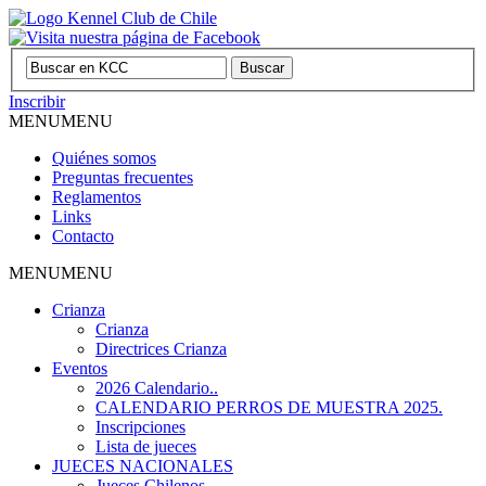
Inscribir
MENU
MENU
Quiénes somos
Preguntas frecuentes
Reglamentos
Links
Contacto
MENU
MENU
Crianza
Crianza
Directrices Crianza
Eventos
2026 Calendario..
CALENDARIO PERROS DE MUESTRA 2025.
Inscripciones
Lista de jueces
JUECES NACIONALES
Jueces Chilenos