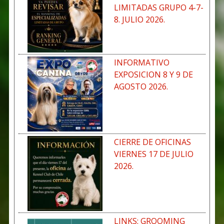
LIMITADAS GRUPO 4-7-
8. JULIO 2026.
INFORMATIVO
EXPOSICION 8 Y 9 DE
AGOSTO 2026.
CIERRE DE OFICINAS
VIERNES 17 DE JULIO
2026.
LINKS: GROOMING