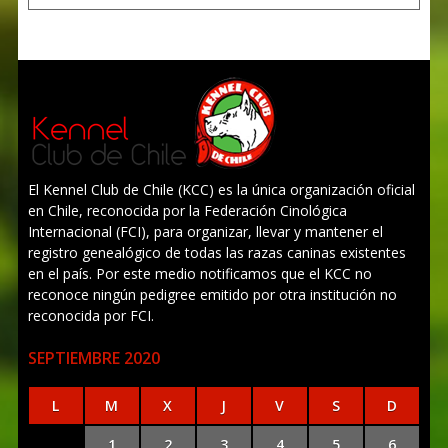
El Kennel Club de Chile (KCC) es la única organización oficial
en Chile, reconocida por la Federación Cinológica
Internacional (FCI), para organizar, llevar y mantener el
registro genealógico de todas las razas caninas existentes
en el país. Por este medio notificamos que el KCC no
reconoce ningún pedigree emitido por otra institución no
reconocida por FCI.
SEPTIEMBRE 2020
L
M
X
J
V
S
D
1
2
3
4
5
6