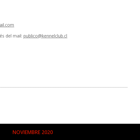
ail.com
vés del mail:
publico@kennelclub.cl
NOVIEMBRE 2020