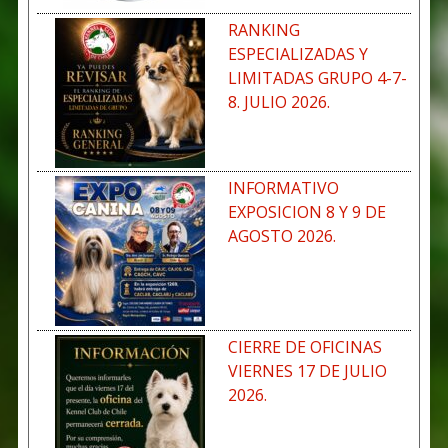
RANKING
ESPECIALIZADAS Y
LIMITADAS GRUPO 4-7-
8. JULIO 2026.
INFORMATIVO
EXPOSICION 8 Y 9 DE
AGOSTO 2026.
CIERRE DE OFICINAS
VIERNES 17 DE JULIO
2026.