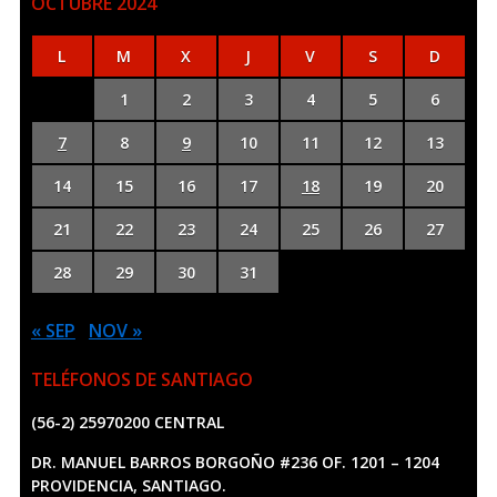
OCTUBRE 2024
L
M
X
J
V
S
D
1
2
3
4
5
6
7
8
9
10
11
12
13
14
15
16
17
18
19
20
21
22
23
24
25
26
27
28
29
30
31
« SEP
NOV »
TELÉFONOS DE SANTIAGO
(56-2) 25970200 CENTRAL
DR. MANUEL BARROS BORGOÑO #236 OF. 1201 – 1204
PROVIDENCIA, SANTIAGO.