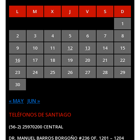
L
M
X
J
V
S
D
1
2
3
4
5
6
7
8
9
10
11
12
13
14
15
16
17
18
19
20
21
22
23
24
25
26
27
28
29
30
« MAY
JUN »
TELÉFONOS DE SANTIAGO
(56-2) 25970200 CENTRAL
DR. MANUEL BARROS BORGOÑO #236 OF. 1201 – 1204