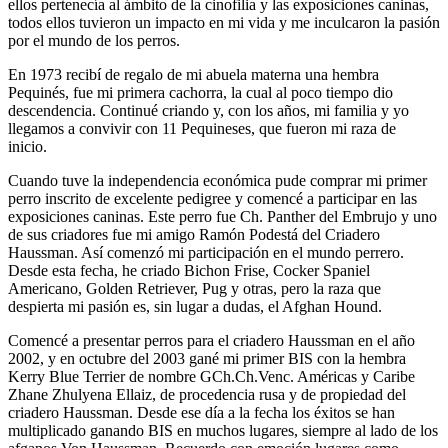
ellos pertenecía al ámbito de la cinofilia y las exposiciones caninas,
todos ellos tuvieron un impacto en mi vida y me inculcaron la pasión
por el mundo de los perros.
En 1973 recibí de regalo de mi abuela materna una hembra
Pequinés, fue mi primera cachorra, la cual al poco tiempo dio
descendencia. Continué criando y, con los años, mi familia y yo
llegamos a convivir con 11 Pequineses, que fueron mi raza de
inicio.
Cuando tuve la independencia económica pude comprar mi primer
perro inscrito de excelente pedigree y comencé a participar en las
exposiciones caninas. Este perro fue Ch. Panther del Embrujo y uno
de sus criadores fue mi amigo Ramón Podestá del Criadero
Haussman. Así comenzó mi participación en el mundo perrero.
Desde esta fecha, he criado Bichon Frise, Cocker Spaniel
Americano, Golden Retriever, Pug y otras, pero la raza que
despierta mi pasión es, sin lugar a dudas, el Afghan Hound.
Comencé a presentar perros para el criadero Haussman en el año
2002, y en octubre del 2003 gané mi primer BIS con la hembra
Kerry Blue Terrier de nombre GCh.Ch.Venc. Américas y Caribe
Zhane Zhulyena Ellaiz, de procedencia rusa y de propiedad del
criadero Haussman. Desde ese día a la fecha los éxitos se han
multiplicado ganando BIS en muchos lugares, siempre al lado de los