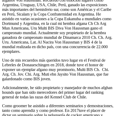
afganos Von Haussman. Recuerdo con emoción lugares como
Argentina, Uruguay, USA, Chile, Perú, ganado las exposiciones
más importantes del hemisferio sur, como son Américas y el Caribe
en Perú, Sicalam y la Copa Confraternidad en Argentina. He
asistido en varias ocasiones a la Copa Eukanuba a mundiales como
Dortmund y Argentina, en la cual mi hembra afgana Ch Ch Arg
Mun Americana, Uru Multi BIS Diva Von Haussman gano el
campeonato mundial. Actualmente soy propietario de la hembra
ganadora de campeonato mundial de Dinamarca 2010 Ch. Ch. Arg.
Uru. Americana, Lat. Al Nacira Von Haussman y BIS 4 de la
mundial realizada en dicho país, con una concurrencia de 22.000
ejemplares.
Uno de mis recuerdos más queridos tuvo lugar en el Festival de
Lebreles de Donaueschingen en 2018, donde tuve el honor de
exponer un ejemplar afgano muy promisorio, Multi BIS Ch. Chi.
Arg. Ch. Jov. Chi. Arg. Muti ebn Jaysito Von Haussman, que fue
galardonado como BIS joven.
Adicionalmente, he sido propietario y manejador de muchos afghan
hounds que han sido merecedores del primer lugar del ranking
general de todas las razas del Kennel Club de Chile.
Como groomer he asistido a diferentes seminarios y demostraciones,
tanto como aprendiz y como profesor. En 2017tuve el placer de
dictar un seminario sobre la peluquería de cocker americano y