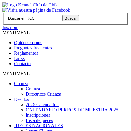
Inscribir
MENU
MENU
Quiénes somos
Preguntas frecuentes
Reglamentos
Links
Contacto
MENU
MENU
Crianza
Crianza
Directrices Crianza
Eventos
2026 Calendario..
CALENDARIO PERROS DE MUESTRA 2025.
Inscripciones
Lista de jueces
JUECES NACIONALES
Jueces Chilenos