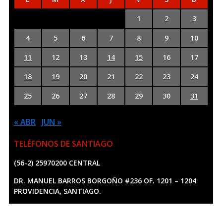
1
2
3
4
5
6
7
8
9
10
11
12
13
14
15
16
17
18
19
20
21
22
23
24
25
26
27
28
29
30
31
« ABR
JUN »
TELÉFONOS DE SANTIAGO
(56-2) 25970200 CENTRAL
DR. MANUEL BARROS BORGOÑO #236 OF. 1201 – 1204
PROVIDENCIA, SANTIAGO.
Copyright ©
2026
Kennel Club de Chile. Desarrollado por
GRID