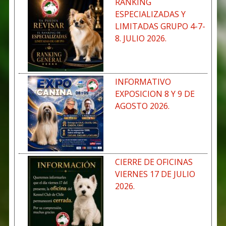
RANKING
ESPECIALIZADAS Y
LIMITADAS GRUPO 4-7-
8. JULIO 2026.
INFORMATIVO
EXPOSICION 8 Y 9 DE
AGOSTO 2026.
CIERRE DE OFICINAS
VIERNES 17 DE JULIO
2026.