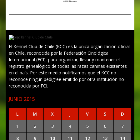
El Kennel Club de Chile (KCC) es la única organización oficial
en Chile, reconocida por la Federación Cinológica
Internacional (FCI), para organizar, llevar y mantener el
registro genealógico de todas las razas caninas existentes
en el país. Por este medio notificamos que el KCC no
reconoce ningún pedigree emitido por otra institución no
reconocida por FCI.
JUNIO 2015
L
M
X
J
V
S
D
1
2
3
4
5
6
7
8
9
10
11
12
13
14