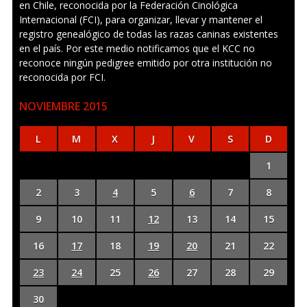
en Chile, reconocida por la Federación Cinológica
Internacional (FCI), para organizar, llevar y mantener el
registro genealógico de todas las razas caninas existentes
en el país. Por este medio notificamos que el KCC no
reconoce ningún pedigree emitido por otra institución no
reconocida por FCI.
NOVIEMBRE 2015
L
M
X
J
V
S
D
1
2
3
4
5
6
7
8
9
10
11
12
13
14
15
16
17
18
19
20
21
22
23
24
25
26
27
28
29
30