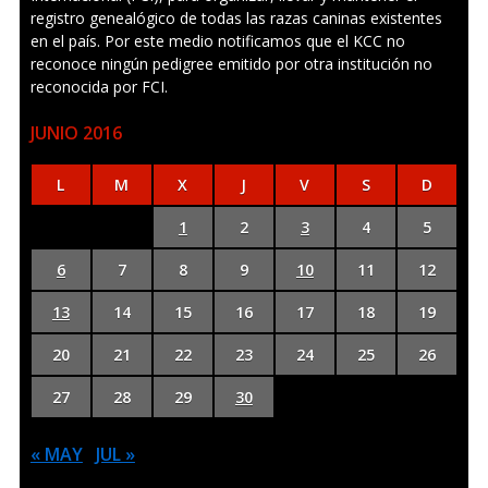
registro genealógico de todas las razas caninas existentes
en el país. Por este medio notificamos que el KCC no
reconoce ningún pedigree emitido por otra institución no
reconocida por FCI.
JUNIO 2016
L
M
X
J
V
S
D
1
2
3
4
5
6
7
8
9
10
11
12
13
14
15
16
17
18
19
20
21
22
23
24
25
26
27
28
29
30
« MAY
JUL »