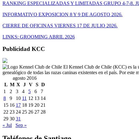
RANKING ESPECIALIZADAS Y LIMITADAS GRUPO 4-7-8. JU
INFORMATIVO EXPOSICION 8 Y 9 DE AGOSTO 2026.
CIERRE DE OFICINAS VIERNES 17 DE JULIO 2026.
LINKS: GROOMING ABRIL 2026
Publicidad KCC
El Kennel Club de Chile (KCC) es la ún
genealógico de todas las razas caninas existentes en el país. Por est
agosto 2016
L
M
X
J
V
S
D
1
2
3
4
5
6
7
8
9
10
11
12
13
14
15
16
17
18
19
20
21
22
23
24
25
26
27
28
29
30
31
« Jul
Sep »
Teléfonos de Santiago