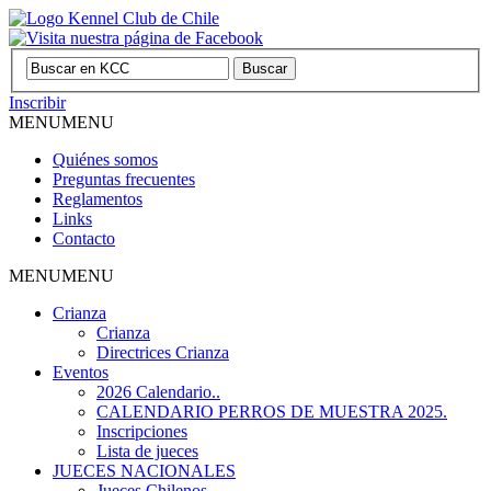
Inscribir
MENU
MENU
Quiénes somos
Preguntas frecuentes
Reglamentos
Links
Contacto
MENU
MENU
Crianza
Crianza
Directrices Crianza
Eventos
2026 Calendario..
CALENDARIO PERROS DE MUESTRA 2025.
Inscripciones
Lista de jueces
JUECES NACIONALES
Jueces Chilenos