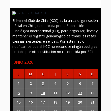
El Kennel Club de Chile (KCC) es la única organización
oficial en Chile, reconocida por la Federación
Cinológica Internacional (FCI), para organizar, llevar y
mantener el registro genealógico de todas las razas
caninas existentes en el país. Por este medio
notificamos que el KCC no reconoce ningún pedigree
emitido por otra institución no reconocida por FCI.
JUNIO 2026
L
M
X
J
V
S
D
1
2
3
4
5
6
7
8
9
10
11
12
13
14
15
16
17
18
19
20
21