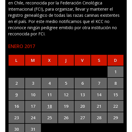
en Chile, reconocida por la Federación Cinológica
Internacional (FCI), para organizar, llevar y mantener el
registro genealógico de todas las razas caninas existentes
en el país. Por este medio notificamos que el KCC no
reconoce ningún pedigree emitido por otra institución no
reconocida por FCI.
ENERO 2017
L
M
X
J
V
S
D
1
2
3
4
5
6
7
8
9
10
11
12
13
14
15
16
17
18
19
20
21
22
23
24
25
26
27
28
29
30
31