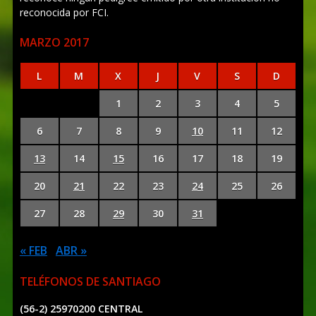
reconocida por FCI.
MARZO 2017
L
M
X
J
V
S
D
1
2
3
4
5
6
7
8
9
10
11
12
13
14
15
16
17
18
19
20
21
22
23
24
25
26
27
28
29
30
31
« FEB
ABR »
TELÉFONOS DE SANTIAGO
(56-2) 25970200 CENTRAL