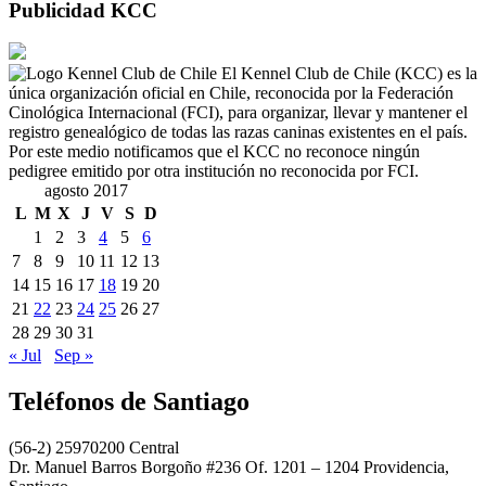
Publicidad KCC
El Kennel Club de Chile (KCC) es la
única organización oficial en Chile, reconocida por la Federación
Cinológica Internacional (FCI), para organizar, llevar y mantener el
registro genealógico de todas las razas caninas existentes en el país.
Por este medio notificamos que el KCC no reconoce ningún
pedigree emitido por otra institución no reconocida por FCI.
agosto 2017
L
M
X
J
V
S
D
1
2
3
4
5
6
7
8
9
10
11
12
13
14
15
16
17
18
19
20
21
22
23
24
25
26
27
28
29
30
31
« Jul
Sep »
Teléfonos de Santiago
(56-2) 25970200 Central
Dr. Manuel Barros Borgoño #236 Of. 1201 – 1204 Providencia,