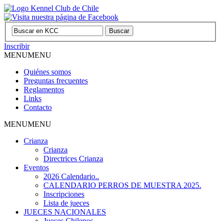
Inscribir
MENU
MENU
Quiénes somos
Preguntas frecuentes
Reglamentos
Links
Contacto
MENU
MENU
Crianza
Crianza
Directrices Crianza
Eventos
2026 Calendario..
CALENDARIO PERROS DE MUESTRA 2025.
Inscripciones
Lista de jueces
JUECES NACIONALES
Jueces Chilenos