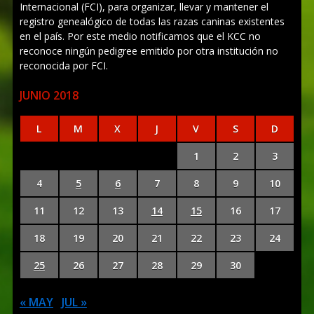
Internacional (FCI), para organizar, llevar y mantener el
registro genealógico de todas las razas caninas existentes
en el país. Por este medio notificamos que el KCC no
reconoce ningún pedigree emitido por otra institución no
reconocida por FCI.
JUNIO 2018
L
M
X
J
V
S
D
1
2
3
4
5
6
7
8
9
10
11
12
13
14
15
16
17
18
19
20
21
22
23
24
25
26
27
28
29
30
« MAY
JUL »