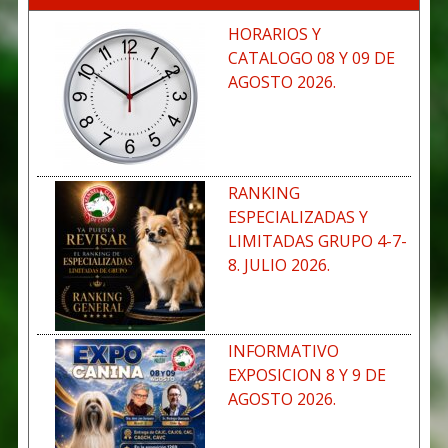
HORARIOS Y
CATALOGO 08 Y 09 DE
AGOSTO 2026.
RANKING
ESPECIALIZADAS Y
LIMITADAS GRUPO 4-7-
8. JULIO 2026.
INFORMATIVO
EXPOSICION 8 Y 9 DE
AGOSTO 2026.