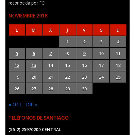
reconocida por FCI.
NOVIEMBRE 2018
L
M
X
J
V
S
D
1
2
3
4
5
6
7
8
9
10
11
12
13
14
15
16
17
18
19
20
21
22
23
24
25
26
27
28
29
30
« OCT
DIC »
TELÉFONOS DE SANTIAGO
(56-2) 25970200 CENTRAL