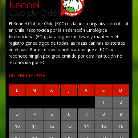
El Kennel Club de Chile (KCC) es la única organización oficial
en Chile, reconocida por la Federación Cinológica
Internacional (FCI), para organizar, llevar y mantener el
registro genealógico de todas las razas caninas existentes
en el país. Por este medio notificamos que el KCC no
reconoce ningún pedigree emitido por otra institución no
reconocida por FCI.
DICIEMBRE 2018
L
M
X
J
V
S
D
1
2
3
4
5
6
7
8
9
10
11
12
13
14
15
16