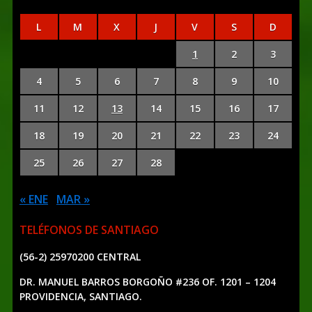
L
M
X
J
V
S
D
1
2
3
4
5
6
7
8
9
10
11
12
13
14
15
16
17
18
19
20
21
22
23
24
25
26
27
28
« ENE
MAR »
TELÉFONOS DE SANTIAGO
(56-2) 25970200 CENTRAL
DR. MANUEL BARROS BORGOÑO #236 OF. 1201 – 1204
PROVIDENCIA, SANTIAGO.