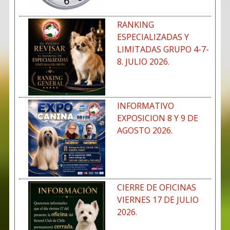
RANKING
ESPECIALIZADAS Y
LIMITADAS GRUPO 4-7-
8. JULIO 2026.
INFORMATIVO
EXPOSICION 8 Y 9 DE
AGOSTO 2026.
CIERRE DE OFICINAS
VIERNES 17 DE JULIO
2026.