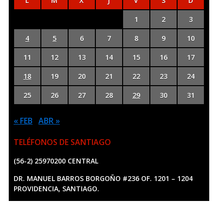
L
M
X
J
V
S
D
1
2
3
4
5
6
7
8
9
10
11
12
13
14
15
16
17
18
19
20
21
22
23
24
25
26
27
28
29
30
31
« FEB
ABR »
TELÉFONOS DE SANTIAGO
(56-2) 25970200 CENTRAL
DR. MANUEL BARROS BORGOÑO #236 OF. 1201 – 1204
PROVIDENCIA, SANTIAGO.
Copyright ©
2026
Kennel Club de Chile. Desarrollado por
GRID