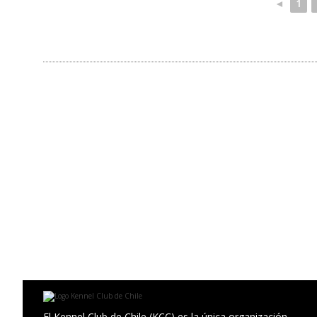
◄
1
El Kennel Club de Chile (KCC) es la única organización