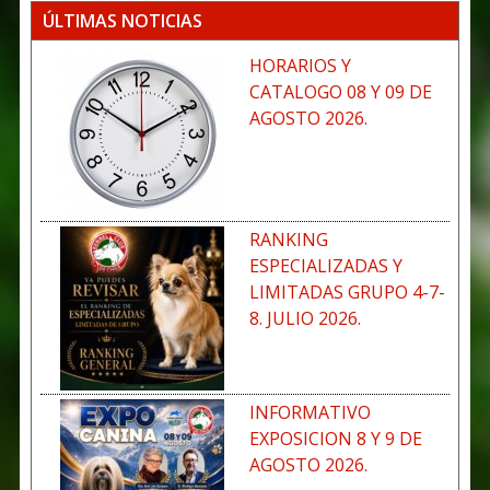
ÚLTIMAS NOTICIAS
HORARIOS Y
CATALOGO 08 Y 09 DE
AGOSTO 2026.
RANKING
ESPECIALIZADAS Y
LIMITADAS GRUPO 4-7-
8. JULIO 2026.
INFORMATIVO
EXPOSICION 8 Y 9 DE
AGOSTO 2026.