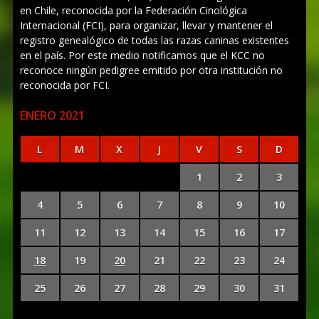
en Chile, reconocida por la Federación Cinológica
Internacional (FCI), para organizar, llevar y mantener el
registro genealógico de todas las razas caninas existentes
en el país. Por este medio notificamos que el KCC no
reconoce ningún pedigree emitido por otra institución no
reconocida por FCI.
ENERO 2021
L
M
X
J
V
S
D
1
2
3
4
5
6
7
8
9
10
11
12
13
14
15
16
17
18
19
20
21
22
23
24
25
26
27
28
29
30
31