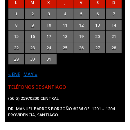
L
M
X
J
V
S
D
1
2
3
4
5
6
7
8
9
10
11
12
13
14
15
16
17
18
19
20
21
22
23
24
25
26
27
28
29
30
31
« ENE
MAY »
TELÉFONOS DE SANTIAGO
(56-2) 25970200 CENTRAL
DR. MANUEL BARROS BORGOÑO #236 OF. 1201 – 1204
PROVIDENCIA, SANTIAGO.
Copyright ©
2026
Kennel Club de Chile. Desarrollado por
GRID