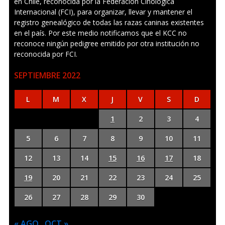
en Chile, reconocida por la Federación Cinológica
Internacional (FCI), para organizar, llevar y mantener el
registro genealógico de todas las razas caninas existentes
en el país. Por este medio notificamos que el KCC no
reconoce ningún pedigree emitido por otra institución no
reconocida por FCI.
SEPTIEMBRE 2022
L
M
X
J
V
S
D
1
2
3
4
5
6
7
8
9
10
11
12
13
14
15
16
17
18
19
20
21
22
23
24
25
26
27
28
29
30
« AGO
OCT »