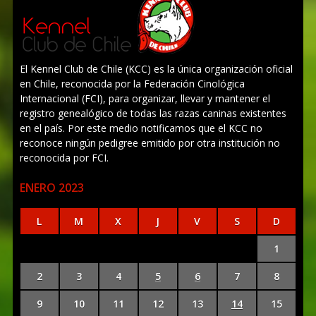
El Kennel Club de Chile (KCC) es la única organización oficial
en Chile, reconocida por la Federación Cinológica
Internacional (FCI), para organizar, llevar y mantener el
registro genealógico de todas las razas caninas existentes
en el país. Por este medio notificamos que el KCC no
reconoce ningún pedigree emitido por otra institución no
reconocida por FCI.
ENERO 2023
L
M
X
J
V
S
D
1
2
3
4
5
6
7
8
9
10
11
12
13
14
15