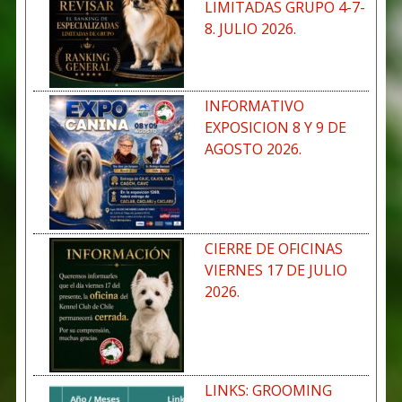
LIMITADAS GRUPO 4-7-
8. JULIO 2026.
INFORMATIVO
EXPOSICION 8 Y 9 DE
AGOSTO 2026.
CIERRE DE OFICINAS
VIERNES 17 DE JULIO
2026.
LINKS: GROOMING