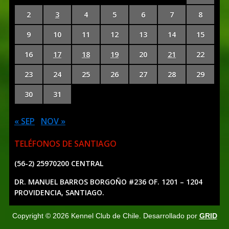
2
3
4
5
6
7
8
9
10
11
12
13
14
15
16
17
18
19
20
21
22
23
24
25
26
27
28
29
30
31
« SEP
NOV »
TELÉFONOS DE SANTIAGO
(56-2) 25970200 CENTRAL
DR. MANUEL BARROS BORGOÑO #236 OF. 1201 – 1204
PROVIDENCIA, SANTIAGO.
Copyright ©
2026
Kennel Club de Chile. Desarrollado por
GRID