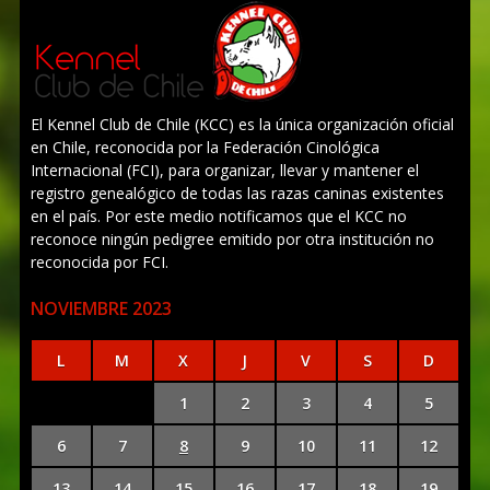
El Kennel Club de Chile (KCC) es la única organización oficial
en Chile, reconocida por la Federación Cinológica
Internacional (FCI), para organizar, llevar y mantener el
registro genealógico de todas las razas caninas existentes
en el país. Por este medio notificamos que el KCC no
reconoce ningún pedigree emitido por otra institución no
reconocida por FCI.
NOVIEMBRE 2023
L
M
X
J
V
S
D
1
2
3
4
5
6
7
8
9
10
11
12
13
14
15
16
17
18
19