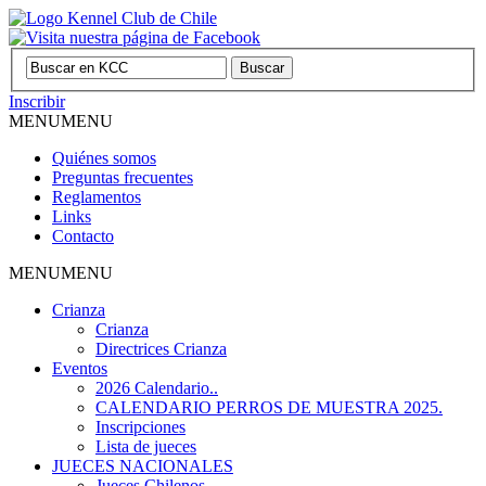
Inscribir
MENU
MENU
Quiénes somos
Preguntas frecuentes
Reglamentos
Links
Contacto
MENU
MENU
Crianza
Crianza
Directrices Crianza
Eventos
2026 Calendario..
CALENDARIO PERROS DE MUESTRA 2025.
Inscripciones
Lista de jueces
JUECES NACIONALES
Jueces Chilenos