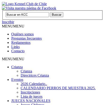
Inscribir
MENU
MENU
Quiénes somos
Preguntas frecuentes
Reglamentos
Links
Contacto
MENU
MENU
Crianza
Crianza
Directrices Crianza
Eventos
2026 Calendario..
CALENDARIO PERROS DE MUESTRA 2025.
Inscripciones
Lista de jueces
JUECES NACIONALES
Jueces Chilenos