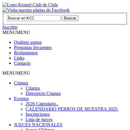
Inscribir
MENU
MENU
Quiénes somos
Preguntas frecuentes
Reglamentos
Links
Contacto
MENU
MENU
Crianza
Crianza
Directrices Crianza
Eventos
2026 Calendario..
CALENDARIO PERROS DE MUESTRA 2025.
Inscripciones
Lista de jueces
JUECES NACIONALES
Jueces Chilenos