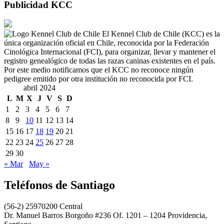
Publicidad KCC
El Kennel Club de Chile (KCC) es la
única organización oficial en Chile, reconocida por la Federación
Cinológica Internacional (FCI), para organizar, llevar y mantener el
registro genealógico de todas las razas caninas existentes en el país.
Por este medio notificamos que el KCC no reconoce ningún
pedigree emitido por otra institución no reconocida por FCI.
abril 2024
L
M
X
J
V
S
D
1
2
3
4
5
6
7
8
9
10
11
12
13
14
15
16
17
18
19
20
21
22
23
24
25
26
27
28
29
30
« Mar
May »
Teléfonos de Santiago
(56-2) 25970200 Central
Dr. Manuel Barros Borgoño #236 Of. 1201 – 1204 Providencia,