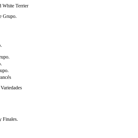
d White Terrier
e Grupo.
.
rupo.
.
rupo.
rancés
Variedades
 Finales.