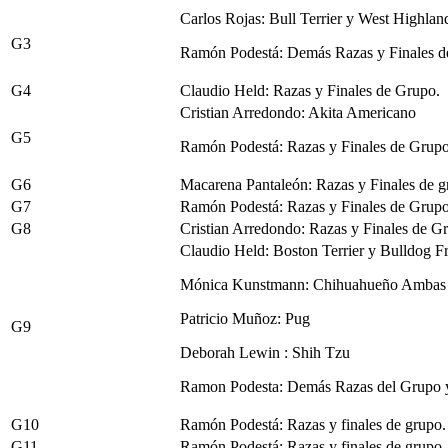
Carlos Rojas: Bull Terrier y West Highlan
G3
Ramón Podestá: Demás Razas y Finales d
G4
Claudio Held: Razas y Finales de Grupo.
Cristian Arredondo: Akita Americano
G5
Ramón Podestá: Razas y Finales de Grupo
G6
Macarena Pantaleón: Razas y Finales de g
G7
Ramón Podestá: Razas y Finales de Grupo
G8
Cristian Arredondo: Razas y Finales de G
Claudio Held: Boston Terrier y Bulldog F
Mónica Kunstmann: Chihuahueño Ambas 
Patricio Muñoz: Pug
G9
Deborah Lewin : Shih Tzu
Ramon Podesta: Demás Razas del Grupo y
G10
Ramón Podestá: Razas y finales de grupo.
G11
Ramón Podestá: Razas y finales de grupo.