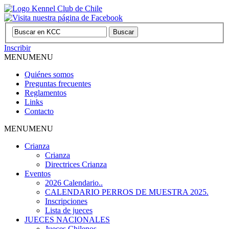
Inscribir
MENU
MENU
Quiénes somos
Preguntas frecuentes
Reglamentos
Links
Contacto
MENU
MENU
Crianza
Crianza
Directrices Crianza
Eventos
2026 Calendario..
CALENDARIO PERROS DE MUESTRA 2025.
Inscripciones
Lista de jueces
JUECES NACIONALES
Jueces Chilenos