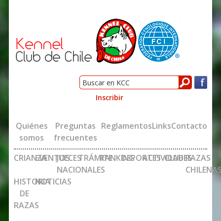
Inscribir
Quiénes
Preguntas
Reglamentos
Links
Contacto
somos
frecuentes
CRIANZA
EVENTOS
JUECES
TRÁMITE
RANKING
DEPORTES
ACTIVIDADES
CLUBES
RAZAS
NACIONALES
CHILENA
HISTORIA
NOTICIAS
DE
RAZAS