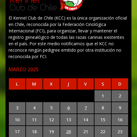
El Kennel Club de Chile (KCC) es la única organización oficial
en Chile, reconocida por la Federación Cinológica
Internacional (FCI), para organizar, llevar y mantener el
registro genealógico de todas las razas caninas existentes
en el país. Por este medio notificamos que el KCC no
reconoce ningún pedigree emitido por otra institución no
reconocida por FCI.
MARZO 2025
L
M
X
J
V
S
D
1
2
3
4
5
6
7
8
9
10
11
12
13
14
15
16
17
18
19
20
21
22
23