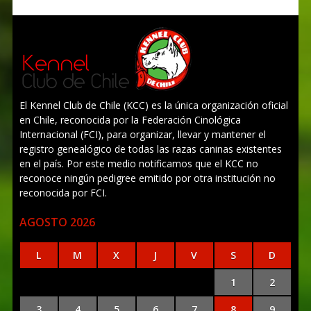
El Kennel Club de Chile (KCC) es la única organización oficial
en Chile, reconocida por la Federación Cinológica
Internacional (FCI), para organizar, llevar y mantener el
registro genealógico de todas las razas caninas existentes
en el país. Por este medio notificamos que el KCC no
reconoce ningún pedigree emitido por otra institución no
reconocida por FCI.
AGOSTO 2026
L
M
X
J
V
S
D
1
2
3
4
5
6
7
8
9