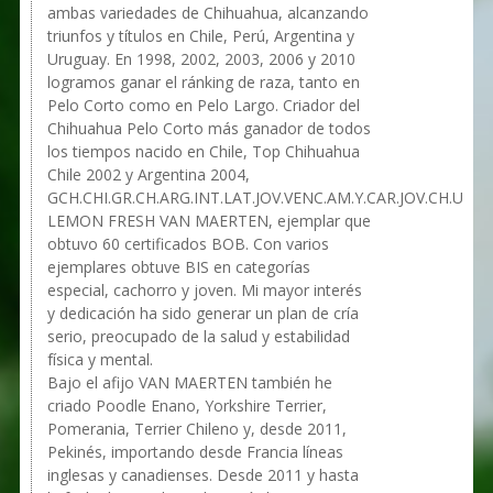
ambas variedades de Chihuahua, alcanzando
triunfos y títulos en Chile, Perú, Argentina y
Uruguay. En 1998, 2002, 2003, 2006 y 2010
logramos ganar el ránking de raza, tanto en
Pelo Corto como en Pelo Largo. Criador del
Chihuahua Pelo Corto más ganador de todos
los tiempos nacido en Chile, Top Chihuahua
Chile 2002 y Argentina 2004,
GCH.CHI.GR.CH.ARG.INT.LAT.JOV.VENC.AM.Y.CAR.JOV.CH.UR.
LEMON FRESH VAN MAERTEN, ejemplar que
obtuvo 60 certificados BOB. Con varios
ejemplares obtuve BIS en categorías
especial, cachorro y joven. Mi mayor interés
y dedicación ha sido generar un plan de cría
serio, preocupado de la salud y estabilidad
física y mental.
Bajo el afijo VAN MAERTEN también he
criado Poodle Enano, Yorkshire Terrier,
Pomerania, Terrier Chileno y, desde 2011,
Pekinés, importando desde Francia líneas
inglesas y canadienses. Desde 2011 y hasta