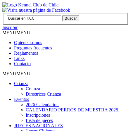
Inscribir
MENU
MENU
Quiénes somos
Preguntas frecuentes
Reglamentos
Links
Contacto
MENU
MENU
Crianza
Crianza
Directrices Crianza
Eventos
2026 Calendario..
CALENDARIO PERROS DE MUESTRA 2025.
Inscripciones
Lista de jueces
JUECES NACIONALES
Jueces Chilenos