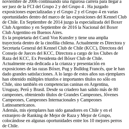
noviembre de 2006 continuando una rigurosa carrera para llegar a
ser juez de la FCI del Grupo 2 y del Grupo 4 . Ha juzgado
exposiciones especializadas y el Grupo 2 y el Grupo 4 en varias
oportunidades dentro del marco de las exposiciones del Kennel Club
de Chile. En Septiembre de 2014 juzgo la especializada del Boxer
Club Argentino y en Septiembre de 2016 la Nacional del Boxer
Club Argentino en Buenos Aires.
Es la propietaria del Canil Von Kunsfer y tiene una amplia
trayectoria dentro de la cinofilia chilena. Actualmente es Directora y
Secretaria General del Kennel Club de Chile (KCC), Directora del
Consejo de Jueces del KCC, Directora a cargo de los Clubes de
Raza del KCC, Ex Presidenta del Bóxer Club de Chile.
Actualmente esta dedicada a la crianza y presentación en
exposiciones de las razas Bóxer, Pug y Bulldog Francés, que le han
dado grandes satisfacciones. A lo largo de estos años sus ejemplares
han obtenido múltiples triunfos e importantes títulos no sólo en
Chile, sino también en competencias caninas en Argentina,
Uruguay, Perú y Brasil. Desde su criadero han salido más de 80
campeones, obteniendo títulos de Grandes Campeones, Jóvenes
Campeones, Campeones Internacionales y Campeones
Latinoamericanos.
Además, mis ejemplares han sido ganadores en Chile y en el
extranjero de Ranking de Mejor de Raza y Mejor de Grupo,
colocándose en algunas oportunidades entre los 10 mejores perros
de Chile.