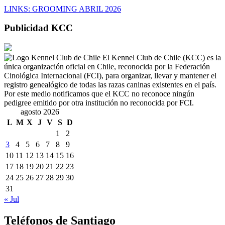
LINKS: GROOMING ABRIL 2026
Publicidad KCC
El Kennel Club de Chile (KCC) es la
única organización oficial en Chile, reconocida por la Federación
Cinológica Internacional (FCI), para organizar, llevar y mantener el
registro genealógico de todas las razas caninas existentes en el país.
Por este medio notificamos que el KCC no reconoce ningún
pedigree emitido por otra institución no reconocida por FCI.
agosto 2026
L
M
X
J
V
S
D
1
2
3
4
5
6
7
8
9
10
11
12
13
14
15
16
17
18
19
20
21
22
23
24
25
26
27
28
29
30
31
« Jul
Teléfonos de Santiago