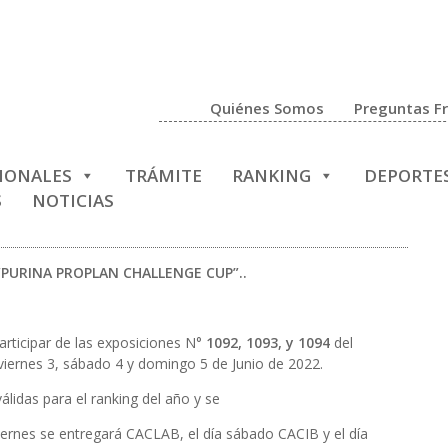
Quiénes Somos
Preguntas F
CIONALES
TRÁMITE
RANKING
DEPORTE
S
NOTICIAS
 “PURINA PROPLAN CHALLENGE CUP”..
participar de las exposiciones N°
1092, 1093, y 1094
del
; viernes 3, sábado 4 y domingo 5 de Junio de 2022.
álidas para el ranking del año y se
 viernes se entregará CACLAB, el día sábado CACIB y el día