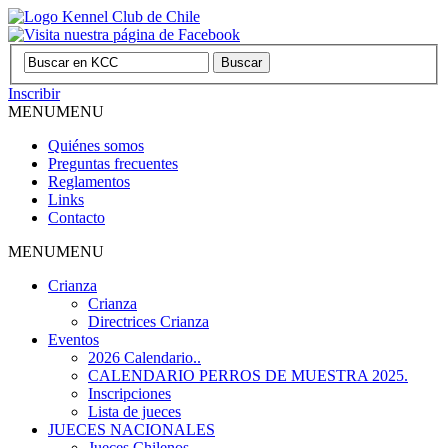
Inscribir
MENU
MENU
Quiénes somos
Preguntas frecuentes
Reglamentos
Links
Contacto
MENU
MENU
Crianza
Crianza
Directrices Crianza
Eventos
2026 Calendario..
CALENDARIO PERROS DE MUESTRA 2025.
Inscripciones
Lista de jueces
JUECES NACIONALES
Jueces Chilenos