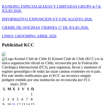
RANKING ESPECIALIZADAS Y LIMITADAS GRUPO 4-7-8.
JULIO 2026.
INFORMATIVO EXPOSICION 8 Y 9 DE AGOSTO 2026.
CIERRE DE OFICINAS VIERNES 17 DE JULIO 2026.
LINKS: GROOMING ABRIL 2026
Publicidad KCC
El Kennel Club de Chile (KCC) es la
única organización oficial en Chile, reconocida por la Federación
Cinológica Internacional (FCI), para organizar, llevar y mantener el
registro genealógico de todas las razas caninas existentes en el país.
Por este medio notificamos que el KCC no reconoce ningún
pedigree emitido por otra institución no reconocida por FCI.
mayo 2016
L
M
X
J
V
S
D
1
2
3
4
5
6
7
8
9
10
11
12
13
14
15