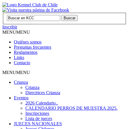
Inscribir
MENU
MENU
Quiénes somos
Preguntas frecuentes
Reglamentos
Links
Contacto
MENU
MENU
Crianza
Crianza
Directrices Crianza
Eventos
2026 Calendario..
CALENDARIO PERROS DE MUESTRA 2025.
Inscripciones
Lista de jueces
JUECES NACIONALES
Jueces Chilenos