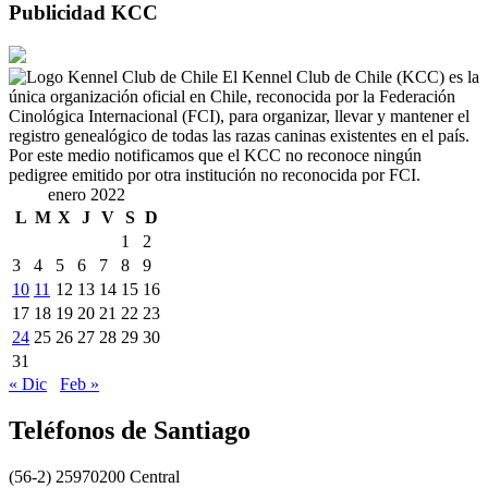
Publicidad KCC
El Kennel Club de Chile (KCC) es la
única organización oficial en Chile, reconocida por la Federación
Cinológica Internacional (FCI), para organizar, llevar y mantener el
registro genealógico de todas las razas caninas existentes en el país.
Por este medio notificamos que el KCC no reconoce ningún
pedigree emitido por otra institución no reconocida por FCI.
enero 2022
L
M
X
J
V
S
D
1
2
3
4
5
6
7
8
9
10
11
12
13
14
15
16
17
18
19
20
21
22
23
24
25
26
27
28
29
30
31
« Dic
Feb »
Teléfonos de Santiago
(56-2) 25970200 Central