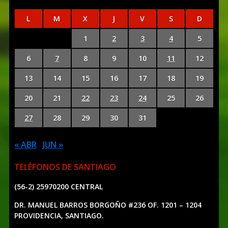
L
M
X
J
V
S
D
1
2
3
4
5
6
7
8
9
10
11
12
13
14
15
16
17
18
19
20
21
22
23
24
25
26
27
28
29
30
31
« ABR
JUN »
TELÉFONOS DE SANTIAGO
(56-2) 25970200 CENTRAL
DR. MANUEL BARROS BORGOÑO #236 OF. 1201 – 1204
PROVIDENCIA, SANTIAGO.