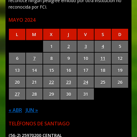
reconoce ningún pedigree emitido por otra institución no
reconocida por FCI.
MAYO 2024
L
M
X
J
V
S
D
1
2
3
4
5
6
7
8
9
10
11
12
13
14
15
16
17
18
19
20
21
22
23
24
25
26
27
28
29
30
31
« ABR
JUN »
TELÉFONOS DE SANTIAGO
(56-2) 25970200 CENTRAL