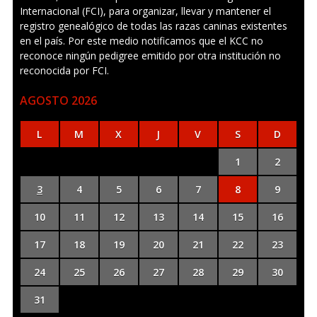
Internacional (FCI), para organizar, llevar y mantener el
registro genealógico de todas las razas caninas existentes
en el país. Por este medio notificamos que el KCC no
reconoce ningún pedigree emitido por otra institución no
reconocida por FCI.
AGOSTO 2026
L
M
X
J
V
S
D
1
2
3
4
5
6
7
8
9
10
11
12
13
14
15
16
17
18
19
20
21
22
23
24
25
26
27
28
29
30
31